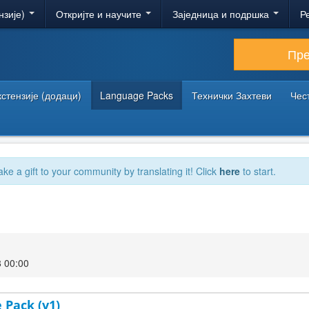
нзије)
Откријте и научите
Заједница и подршка
Р
Пр
кстензије (додаци)
Language Packs
Технички Захтеви
Чес
ake a gift to your community by translating it! Click
here
to start.
 00:00
 Pack (v1)