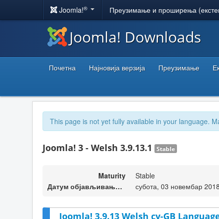
®
Joomla!
Преузимање и проширења (ексте
Joomla! Downloads
Почетна
Најновија верзија
Преузимање
Е
This page is not yet fully available in your language. M
Joomla! 3 - Welsh 3.9.13.1
Stable
Maturity
Stable
Датум објављивања верзије
субота, 03 новембар 2018
Joomla! 3.9.13 Welsh cy-GB Language