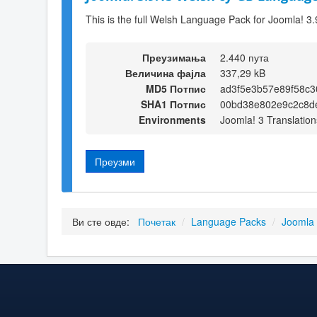
This is the full Welsh Language Pack for Joomla! 3.
Преузимања
2.440 пута
Величина фајла
337,29 kB
MD5 Потпис
ad3f5e3b57e89f58c
SHA1 Потпис
00bd38e802e9c2c8d
Environments
Joomla! 3 Translation
Преузми
Ви сте овде:
Почетак
/
Language Packs
/
Joomla