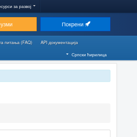
есурси за развој
еузми
Покрени
та питања (FAQ)
API документација
Српски ћирилица