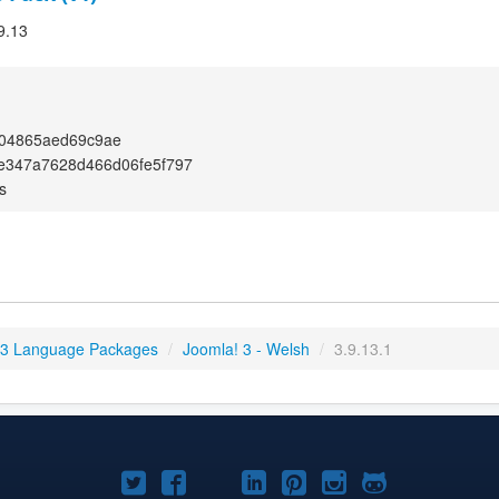
9.13
304865aed69c9ae
e347a7628d466d06fe5f797
s
 3 Language Packages
/
Joomla! 3 - Welsh
/
3.9.13.1
Joomla!
Joomla!
Joomla!
Joomla!
Joomla!
Joomla!
Joomla!