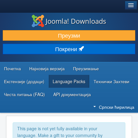
®
JOOMLA!
Joomla! Downloads
ПРЕУЗИМАЊЕ И ПРОШИРЕЊА (ЕКСТЕНЗИЈЕ)
Преузми
ОТКРИЈТЕ И НАУЧИТЕ
Покрени
ЗАЈЕДНИЦА И ПОДРШКА
РЕСУРСИ ЗА РАЗВОЈ
Почетна
Најновија верзија
Преузимање
Екстензије (додаци)
Language Packs
Технички Захтеви
Честа питања (FAQ)
API документација
Српски ћирилица
This page is not yet fully available in your
language. Make a gift to your community by