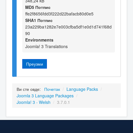
348,24 kB
MD5 Потпис
ffe2f8656fdd3f222d22bafacb80d0e5
SHA1 Потпис
23a229ba1282e7e003cfba5df1e0d1d741f68d
90
Environments
Joomla! 3 Translations
Преузми
Ви сте овде:
Почетак
/
Language Packs
/
Joomla 3 Language Packages
/
Joomla! 3 - Welsh
/
3.7.0.1