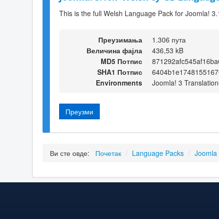
This is the full Welsh Language Pack for Joomla! 3.
Преузимања
1.306 пута
Величина фајла
436,53 kB
MD5 Потпис
871292afc545af16ba
SHA1 Потпис
6404b1e1748155167
Environments
Joomla! 3 Translation
Преузми
Ви сте овде:
Почетак
/
Language Packs
/
Joomla