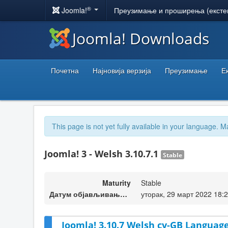
®
Joomla!
Преузимање и проширења (ексте
Joomla! Downloads
Почетна
Најновија верзија
Преузимање
Е
This page is not yet fully available in your language. M
Joomla! 3 - Welsh 3.10.7.1
Stable
Maturity
Stable
Датум објављивања верзије
уторак, 29 март 2022 18:
Joomla! 3.10.7 Welsh cy-GB Language