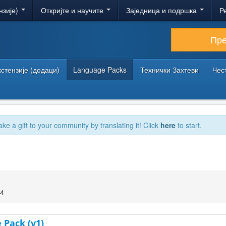
нзије)
Откријте и научите
Заједница и подршка
Р
Пр
кстензије (додаци)
Language Packs
Технички Захтеви
Чес
ake a gift to your community by translating it! Click
here
to start.
24
 Pack (v1)