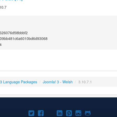
10.7
626076d58bbbf2
09bb481c6a6010bd6d93068
s
 3 Language Packages
/
Joomla! 3 - Welsh
/
3.10.7.1
Joomla!
Joomla!
Joomla!
Joomla!
Joomla!
Joomla!
Joomla!