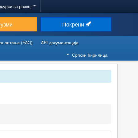
есурси за развој
еузми
Покрени
та питања (FAQ)
API документација
Српски ћирилица