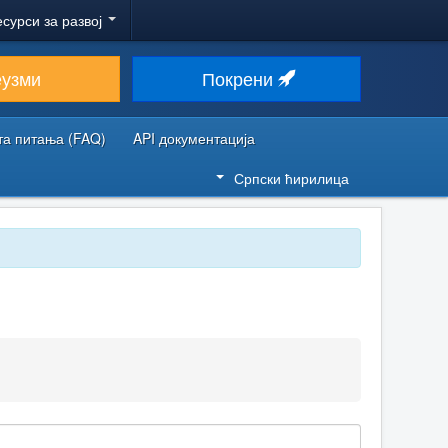
есурси за развој
еузми
Покрени
та питања (FAQ)
API документација
Српски ћирилица