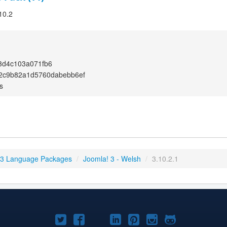
10.2
3d4c103a071fb6
b2c9b82a1d5760dabebb6ef
s
 3 Language Packages
/
Joomla! 3 - Welsh
/
3.10.2.1
Joomla!
Joomla!
Joomla!
Joomla!
Joomla!
Joomla!
Joomla!