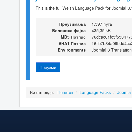
This is the full Welsh Language Pack for Joomla! 3.
Преузимања
1.597 пута
Величина фајла
435,35 kB
MD5 Потпис
76dcac61fc5f553477
SHA1 Потпис
16ffb7b34a09bdd4c
Environments
Joomla! 3 Translation
Преузми
Ви сте овде:
Почетак
/
Language Packs
/
Joomla