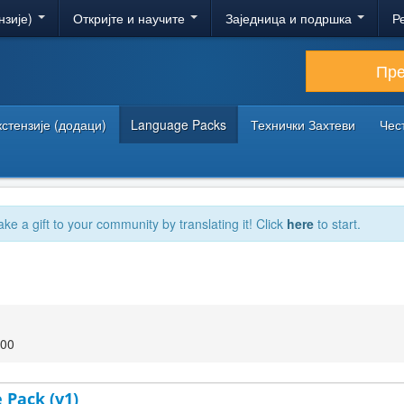
нзије)
Откријте и научите
Заједница и подршка
Р
Пр
кстензије (додаци)
Language Packs
Технички Захтеви
Чес
ake a gift to your community by translating it! Click
here
to start.
:00
 Pack (v1)