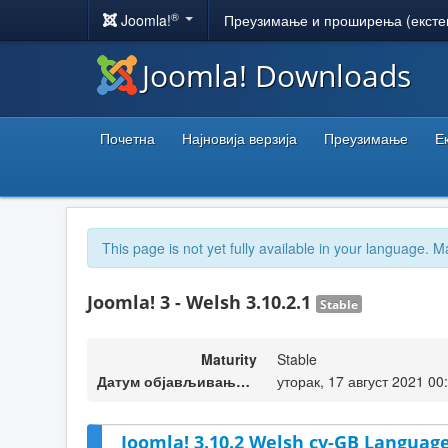
®
Joomla!
Преузимање и проширења (ексте
Joomla! Downloads
Почетна
Најновија верзија
Преузимање
Е
This page is not yet fully available in your language. M
Joomla! 3 - Welsh 3.10.2.1
Stable
Maturity
Stable
Датум објављивања верзије
уторак, 17 август 2021 00
Joomla! 3.10.2 Welsh cy-GB Language