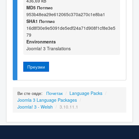
436,69 kB
MD5 Потпис
953b48ea29e612065c370a270c1e8ba1
SHA1 Потпис
16d8f30e9e5091de5edf24a71d908f1cf8e3e5
79
Environments
Joomla! 3 Translations
Преузми
Ви сте овде:
Почетак
/
Language Packs
/
Joomla 3 Language Packages
/
Joomla! 3 - Welsh
/
3.10.11.1