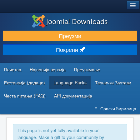
®
JOOMLA!
Joomla! Downloads
ПРЕУЗИМАЊЕ И ПРОШИРЕЊА (ЕКСТЕНЗИЈЕ)
Преузми
ОТКРИЈТЕ И НАУЧИТЕ
Покрени
ЗАЈЕДНИЦА И ПОДРШКА
РЕСУРСИ ЗА РАЗВОЈ
Почетна
Најновија верзија
Преузимање
Екстензије (додаци)
Language Packs
Технички Захтеви
Честа питања (FAQ)
API документација
Српски ћирилица
This page is not yet fully available in your
language. Make a gift to your community by