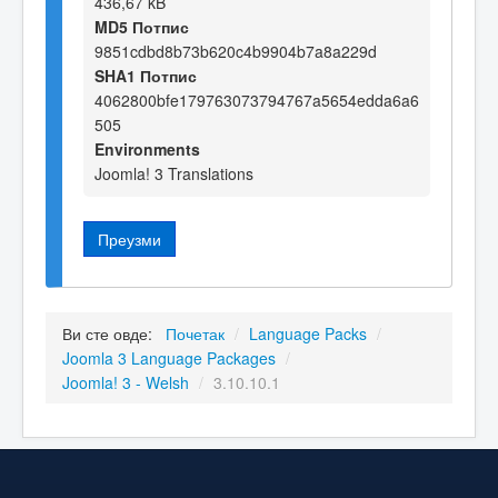
436,67 kB
MD5 Потпис
9851cdbd8b73b620c4b9904b7a8a229d
SHA1 Потпис
4062800bfe179763073794767a5654edda6a6
505
Environments
Joomla! 3 Translations
Преузми
Ви сте овде:
Почетак
/
Language Packs
/
Joomla 3 Language Packages
/
Joomla! 3 - Welsh
/
3.10.10.1