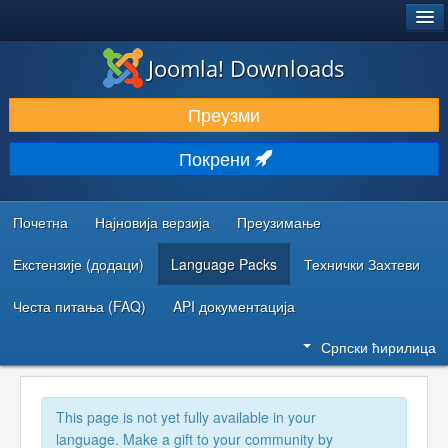
®
JOOMLA!
Joomla! Downloads
ПРЕУЗИМАЊЕ И ПРОШИРЕЊА (ЕКСТЕНЗИЈЕ)
Преузми
ОТКРИЈТЕ И НАУЧИТЕ
Покрени
ЗАЈЕДНИЦА И ПОДРШКА
РЕСУРСИ ЗА РАЗВОЈ
Почетна
Најновија верзија
Преузимање
Екстензије (додаци)
Language Packs
Технички Захтеви
Честа питања (FAQ)
API документација
Српски ћирилица
This page is not yet fully available in your
language. Make a gift to your community by