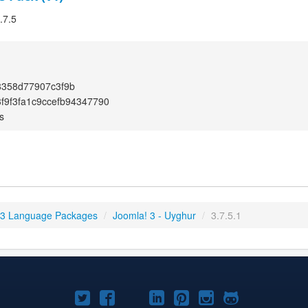
.7.5
8358d77907c3f9b
f9f3fa1c9ccefb94347790
s
 3 Language Packages
/
Joomla! 3 - Uyghur
/
3.7.5.1
Joomla!
Joomla!
Joomla!
Joomla!
Joomla!
Joomla!
Joomla!