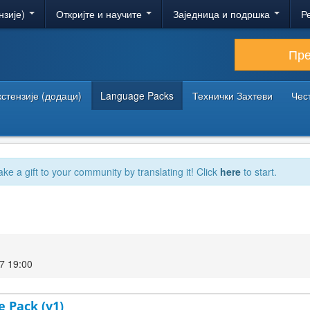
нзије)
Откријте и научите
Заједница и подршка
Р
Пр
кстензије (додаци)
Language Packs
Технички Захтеви
Чес
ake a gift to your community by translating it! Click
here
to start.
7 19:00
 Pack (v1)