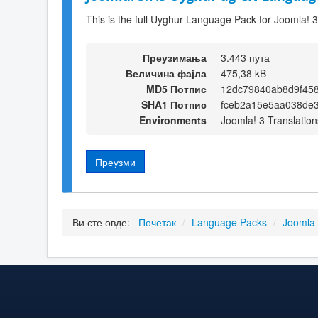
This is the full Uyghur Language Pack for Joomla! 3
Преузимања
3.443 пута
Величина фајла
475,38 kB
MD5 Потпис
12dc79840ab8d9f45
SHA1 Потпис
fceb2a15e5aa038de3
Environments
Joomla! 3 Translation
Преузми
Ви сте овде:
Почетак
/
Language Packs
/
Joomla