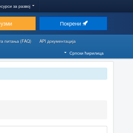
есурси за развој
еузми
Покрени
та питања (FAQ)
API документација
Српски ћирилица