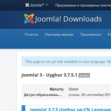
®
Joomla!
Преузимање и проширења (ексте
Joomla! Downloads
Почетна
Најновија верзија
Преузимање
Е
This page is not yet fully available in your language. M
Joomla! 3 - Uyghur 3.7.5.1
Stable
Maturity
Stable
Датум објављивања верзије
уторак, 26 септембар 201
Joomla! 3.7.5 Uyghur ug-CN Language