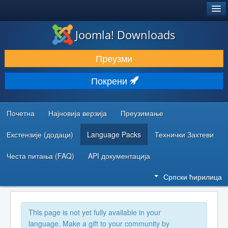
®
JOOMLA!
Joomla! Downloads
ПРЕУЗИМАЊЕ И ПРОШИРЕЊА (ЕКСТЕНЗИЈЕ)
Преузми
ОТКРИЈТЕ И НАУЧИТЕ
Покрени
ЗАЈЕДНИЦА И ПОДРШКА
РЕСУРСИ ЗА РАЗВОЈ
Почетна
Најновија верзија
Преузимање
Екстензије (додаци)
Language Packs
Технички Захтеви
Честа питања (FAQ)
API документација
Српски ћирилица
This page is not yet fully available in your
language. Make a gift to your community by