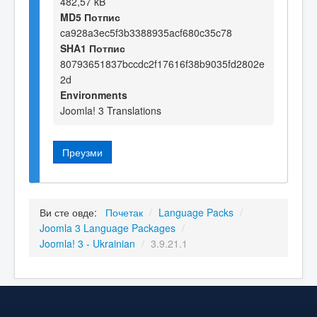
482,57 kB
MD5 Потпис
ca928a3ec5f3b3388935acf680c35c78
SHA1 Потпис
80793651837bccdc2f17616f38b9035fd2802e
2d
Environments
Joomla! 3 Translations
Преузми
Ви сте овде:
Почетак
/
Language Packs
/
Joomla 3 Language Packages
/
Joomla! 3 - Ukrainian
/
3.9.21.1