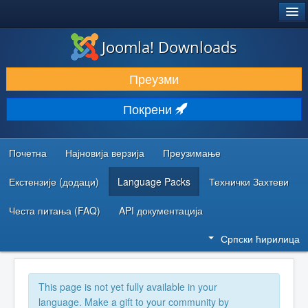
®
JOOMLA!
Joomla! Downloads
ПРЕУЗИМАЊЕ И ПРОШИРЕЊА (ЕКСТЕНЗИЈЕ)
Преузми
ОТКРИЈТЕ И НАУЧИТЕ
Покрени
ЗАЈЕДНИЦА И ПОДРШКА
РЕСУРСИ ЗА РАЗВОЈ
Почетна
Најновија верзија
Преузимање
Екстензије (додаци)
Language Packs
Технички Захтеви
Честа питања (FAQ)
API документација
Српски ћирилица
This page is not yet fully available in your
language. Make a gift to your community by