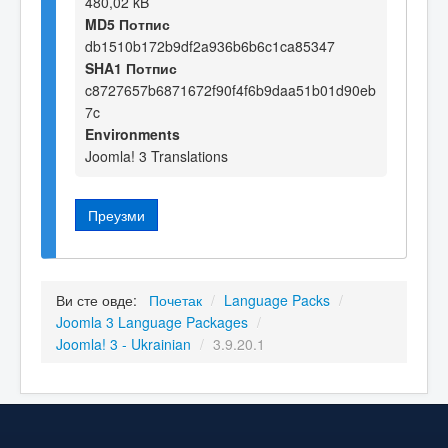
480,02 kB
MD5 Потпис
db1510b172b9df2a936b6b6c1ca85347
SHA1 Потпис
c8727657b6871672f90f4f6b9daa51b01d90eb
7c
Environments
Joomla! 3 Translations
Преузми
Ви сте овде:
Почетак
/
Language Packs
/
Joomla 3 Language Packages
/
Joomla! 3 - Ukrainian
/
3.9.20.1