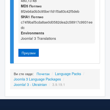
480,13 kB
MD5 Потпис
8f2eb6a0b3c95be1fd1f5a83c42f5deb
SHA1 Потпис
c74f9baf5cda8ae0d0582dea2c58917c9931ee
dc
Environments
Joomla! 3 Translations
Преузми
Ви сте овде:
Почетак
/
Language Packs
/
Joomla 3 Language Packages
/
Joomla! 3 - Ukrainian
/
3.9.19.1