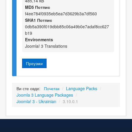
485,14 kB
MD5 Потпис
f4ee784f0935eb5ea7d3629b3a7df560
SHA1 Потпис
0db5a390f019dbb85c06a49b0e7adaf8cc627
b19
Environments
Joomla! 3 Translations
Преузми
Ви сте овде:
Почетак
/
Language Packs
/
Joomla 3 Language Packages
/
Joomla! 3 - Ukrainian
/
3.10.0.1