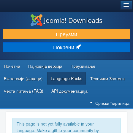
®
JOOMLA!
Joomla! Downloads
ПРЕУЗИМАЊЕ И ПРОШИРЕЊА (ЕКСТЕНЗИЈЕ)
Преузми
ОТКРИЈТЕ И НАУЧИТЕ
Покрени
ЗАЈЕДНИЦА И ПОДРШКА
РЕСУРСИ ЗА РАЗВОЈ
Почетна
Најновија верзија
Преузимање
Екстензије (додаци)
Language Packs
Технички Захтеви
Честа питања (FAQ)
API документација
Српски ћирилица
This page is not yet fully available in your
language. Make a gift to your community by