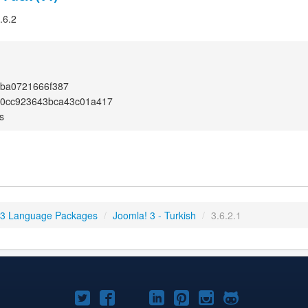
.6.2
2ba0721666f387
70cc923643bca43c01a417
s
 3 Language Packages
/
Joomla! 3 - Turkish
/
3.6.2.1
Joomla!
Joomla!
Joomla!
Joomla!
Joomla!
Joomla!
Joomla!