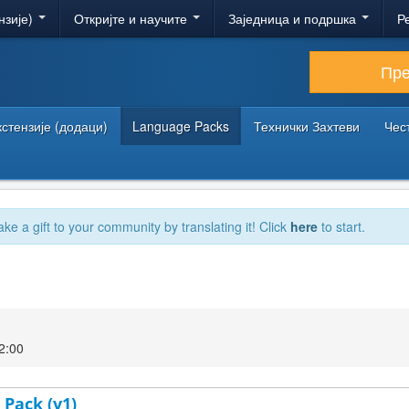
нзије)
Откријте и научите
Заједница и подршка
Р
Пр
кстензије (додаци)
Language Packs
Технички Захтеви
Чес
ake a gift to your community by translating it! Click
here
to start.
2:00
 Pack (v1)