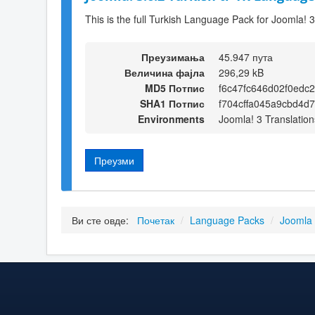
This is the full Turkish Language Pack for Joomla! 3
Преузимања
45.947 пута
Величина фајла
296,29 kB
MD5 Потпис
f6c47fc646d02f0edc
SHA1 Потпис
f704cffa045a9cbd4d
Environments
Joomla! 3 Translation
Преузми
Ви сте овде:
Почетак
/
Language Packs
/
Joomla