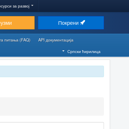
есурси за развој
еузми
Покрени
та питања (FAQ)
API документација
Српски ћирилица