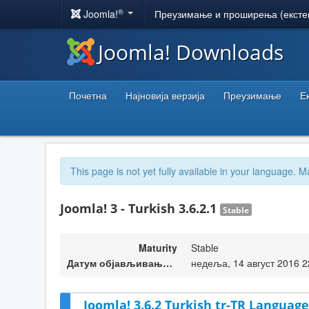
®
Joomla!
Преузимање и проширења (ексте
Joomla! Downloads
Почетна
Најновија верзија
Преузимање
Е
This page is not yet fully available in your language. M
Joomla! 3 - Turkish 3.6.2.1
Stable
Maturity
Stable
Датум објављивања верзије
недеља, 14 август 2016 2
Joomla! 3.6.2 Turkish tr-TR Language