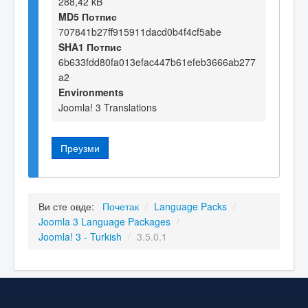
288,42 kB
MD5 Потпис
707841b27ff915911dacd0b4f4cf5abe
SHA1 Потпис
6b633fdd80fa013efac447b61efeb3666ab277
a2
Environments
Joomla! 3 Translations
Преузми
Ви сте овде:
Почетак
/
Language Packs
/
Joomla 3 Language Packages
/
Joomla! 3 - Turkish
/
3.5.0.1