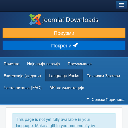
®
JOOMLA!
Joomla! Downloads
ПРЕУЗИМАЊЕ И ПРОШИРЕЊА (ЕКСТЕНЗИЈЕ)
Преузми
ОТКРИЈТЕ И НАУЧИТЕ
Покрени
ЗАЈЕДНИЦА И ПОДРШКА
РЕСУРСИ ЗА РАЗВОЈ
Почетна
Најновија верзија
Преузимање
Екстензије (додаци)
Language Packs
Технички Захтеви
Честа питања (FAQ)
API документација
Српски ћирилица
This page is not yet fully available in your
language. Make a gift to your community by