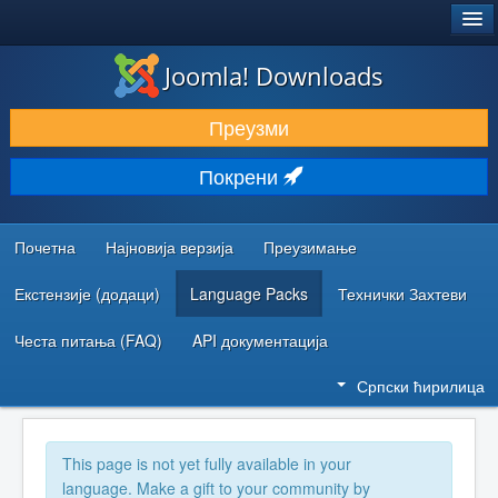
®
JOOMLA!
Joomla! Downloads
ПРЕУЗИМАЊЕ И ПРОШИРЕЊА (ЕКСТЕНЗИЈЕ)
Преузми
ОТКРИЈТЕ И НАУЧИТЕ
Покрени
ЗАЈЕДНИЦА И ПОДРШКА
РЕСУРСИ ЗА РАЗВОЈ
Почетна
Најновија верзија
Преузимање
Екстензије (додаци)
Language Packs
Технички Захтеви
Честа питања (FAQ)
API документација
Српски ћирилица
This page is not yet fully available in your
language. Make a gift to your community by