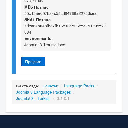
279,71 kB
MD5 Потпис
55b13aed07ba4c58cd64788a2275dcea
SHA1 Потпис
7dca8a804bfb87fb16b164506e54791c95527
084
Environments
Joomla! 3 Translations
Преузми
Ви сте овде:
Почетак
/
Language Packs
/
Joomla 3 Language Packages
/
Joomla! 3 - Turkish
/
3.4.6.1