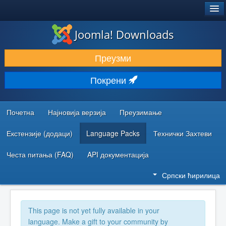
®
JOOMLA!
Joomla! Downloads
ПРЕУЗИМАЊЕ И ПРОШИРЕЊА (ЕКСТЕНЗИЈЕ)
Преузми
ОТКРИЈТЕ И НАУЧИТЕ
Покрени
ЗАЈЕДНИЦА И ПОДРШКА
РЕСУРСИ ЗА РАЗВОЈ
Почетна
Најновија верзија
Преузимање
Екстензије (додаци)
Language Packs
Технички Захтеви
Честа питања (FAQ)
API документација
Српски ћирилица
This page is not yet fully available in your
language. Make a gift to your community by