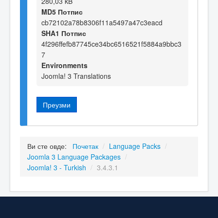
280,03 kB
MD5 Потпис
cb72102a78b8306f11a5497a47c3eacd
SHA1 Потпис
4f296ffefb87745ce34bc6516521f5884a9bbc3
7
Environments
Joomla! 3 Translations
Преузми
Ви сте овде:
Почетак
/
Language Packs
/
Joomla 3 Language Packages
/
Joomla! 3 - Turkish
/
3.4.3.1