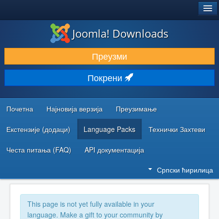
®
JOOMLA!
Joomla! Downloads
ПРЕУЗИМАЊЕ И ПРОШИРЕЊА (ЕКСТЕНЗИЈЕ)
Преузми
ОТКРИЈТЕ И НАУЧИТЕ
Покрени
ЗАЈЕДНИЦА И ПОДРШКА
РЕСУРСИ ЗА РАЗВОЈ
Почетна
Најновија верзија
Преузимање
Екстензије (додаци)
Language Packs
Технички Захтеви
Честа питања (FAQ)
API документација
Српски ћирилица
This page is not yet fully available in your
language. Make a gift to your community by