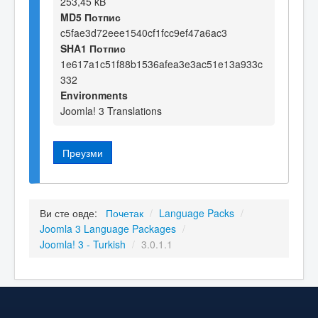
253,45 kB
MD5 Потпис
c5fae3d72eee1540cf1fcc9ef47a6ac3
SHA1 Потпис
1e617a1c51f88b1536afea3e3ac51e13a933c
332
Environments
Joomla! 3 Translations
Преузми
Ви сте овде:
Почетак
/
Language Packs
/
Joomla 3 Language Packages
/
Joomla! 3 - Turkish
/
3.0.1.1