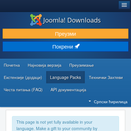
®
JOOMLA!
Joomla! Downloads
ПРЕУЗИМАЊЕ И ПРОШИРЕЊА (ЕКСТЕНЗИЈЕ)
Преузми
ОТКРИЈТЕ И НАУЧИТЕ
Покрени
ЗАЈЕДНИЦА И ПОДРШКА
РЕСУРСИ ЗА РАЗВОЈ
Почетна
Најновија верзија
Преузимање
Екстензије (додаци)
Language Packs
Технички Захтеви
Честа питања (FAQ)
API документација
Српски ћирилица
This page is not yet fully available in your
language. Make a gift to your community by