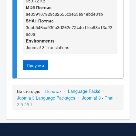
659,72 kB
MD5 Потпис
ae039107929c82555c3e53e94ebde01b
SHA1 Потпис
3dbb546ca930b3d262e7244cd1ec98b13a22
8c0a
Environments
Joomla! 3 Translations
Преузми
Ви сте овде:
Почетак
/
Language Packs
/
Joomla 3 Language Packages
/
Joomla! 3 - Thai
/
3.9.25.1