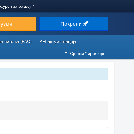
есурси за развој
еузми
Покрени
та питања (FAQ)
API документација
Српски ћирилица