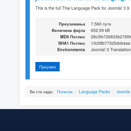
This is the full Thai Language Pack for Joomla! 3.9
Преузимања
7.560 пута
Величина фајла
652,59 kB
MD5 Потпис
28c3fe726833b276f9
SHA1 Потпис
13c58b77325dcb4aa
Environments
Joomla! 3 Translation
Преузми
Ви сте овде:
Почетак
/
Language Packs
/
Joomla