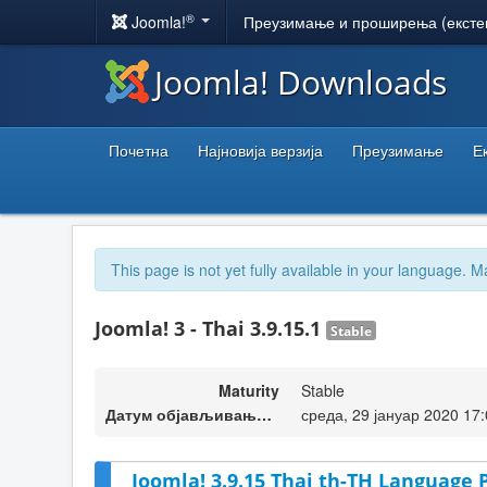
®
Joomla!
Преузимање и проширења (ексте
Joomla! Downloads
Почетна
Најновија верзија
Преузимање
Е
This page is not yet fully available in your language. M
Joomla! 3 - Thai 3.9.15.1
Stable
Maturity
Stable
Датум објављивања верзије
среда, 29 јануар 2020 17
Joomla! 3.9.15 Thai th-TH Language P