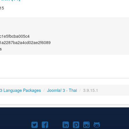
.15
c1e5fbcba005c4
1a2287ba2a4cd02ae2f6089
s
 3 Language Packages
/
Joomla! 3 - Thai
/
3.9.15.1
Joomla!
Joomla!
Joomla!
Joomla!
Joomla!
Joomla!
Joomla!