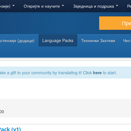
нзије)
Откријте и научите
Заједница и подршка
Р
Пр
кстензије (додаци)
Language Packs
Технички Захтеви
Чес
ake a gift to your community by translating it! Click
here
to start.
:00
ack (v1)