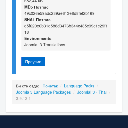
652,44 kB
MD5 Потпис
49c026e59adc239ae613e8d8fef2b169
SHA1 Потпис
d5f620e6b31d588d3476b344c485c99c1c29f1
18
Environments
Joomla! 3 Translations
Преузми
Ви сте овде:
Почетак
/
Language Packs
/
Joomla 3 Language Packages
/
Joomla! 3 - Thai
/
3.9.13.1