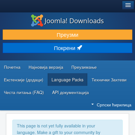
®
JOOMLA!
Joomla! Downloads
ПРЕУЗИМАЊЕ И ПРОШИРЕЊА (ЕКСТЕНЗИЈЕ)
Преузми
ОТКРИЈТЕ И НАУЧИТЕ
Покрени
ЗАЈЕДНИЦА И ПОДРШКА
РЕСУРСИ ЗА РАЗВОЈ
Почетна
Најновија верзија
Преузимање
Екстензије (додаци)
Language Packs
Технички Захтеви
Честа питања (FAQ)
API документација
Српски ћирилица
This page is not yet fully available in your
language. Make a gift to your community by