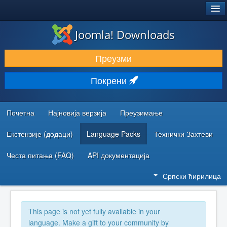
®
JOOMLA!
Joomla! Downloads
ПРЕУЗИМАЊЕ И ПРОШИРЕЊА (ЕКСТЕНЗИЈЕ)
Преузми
ОТКРИЈТЕ И НАУЧИТЕ
Покрени
ЗАЈЕДНИЦА И ПОДРШКА
РЕСУРСИ ЗА РАЗВОЈ
Почетна
Најновија верзија
Преузимање
Екстензије (додаци)
Language Packs
Технички Захтеви
Честа питања (FAQ)
API документација
Српски ћирилица
This page is not yet fully available in your
language. Make a gift to your community by