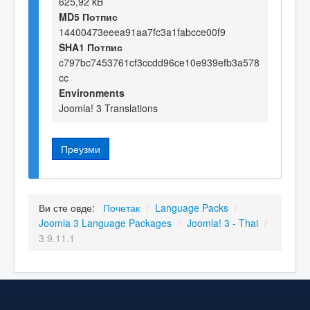
625,92 kB
MD5 Потпис
14400473eeea91aa7fc3a1fabcce00f9
SHA1 Потпис
c797bc7453761cf3ccdd96ce10e939efb3a578
cc
Environments
Joomla! 3 Translations
Преузми
Ви сте овде:
Почетак
/
Language Packs
/
Joomla 3 Language Packages
/
Joomla! 3 - Thai
/
3.9.11.1