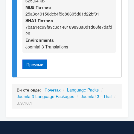
625,64 kB
MD5 Потпис
25a3e49150dcb4f5e80605d01d22bf91
SHA1 Потпис
7baa1ec99fa9c3d148189893a0d1d06fe7dafd
26
Environments
Joomla! 3 Translations
Преузми
Ви сте овде:
Почетак
/
Language Packs
/
Joomla 3 Language Packages
/
Joomla! 3 - Thai
/
3.9.10.1