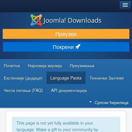
®
JOOMLA!
Joomla! Downloads
ПРЕУЗИМАЊЕ И ПРОШИРЕЊА (ЕКСТЕНЗИЈЕ)
Преузми
ОТКРИЈТЕ И НАУЧИТЕ
Покрени
ЗАЈЕДНИЦА И ПОДРШКА
РЕСУРСИ ЗА РАЗВОЈ
Почетна
Најновија верзија
Преузимање
Екстензије (додаци)
Language Packs
Технички Захтеви
Честа питања (FAQ)
API документација
Српски ћирилица
This page is not yet fully available in your
language. Make a gift to your community by