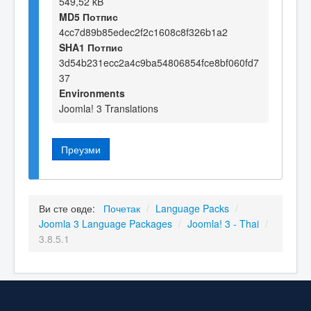
549,52 kB
MD5 Потпис
4cc7d89b85edec2f2c1608c8f326b1a2
SHA1 Потпис
3d54b231ecc2a4c9ba54806854fce8bf060fd7
37
Environments
Joomla! 3 Translations
Преузми
Ви сте овде:
Почетак
/
Language Packs
/
Joomla 3 Language Packages
/
Joomla! 3 - Thai
/
3.8.5.1