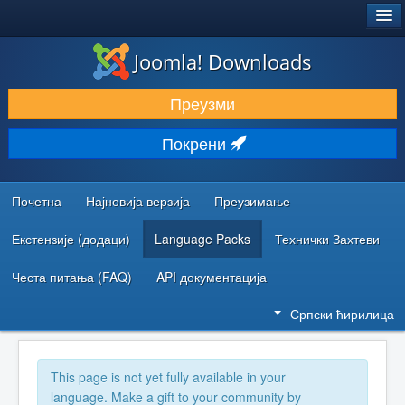
®
JOOMLA!
Joomla! Downloads
ПРЕУЗИМАЊЕ И ПРОШИРЕЊА (ЕКСТЕНЗИЈЕ)
Преузми
ОТКРИЈТЕ И НАУЧИТЕ
Покрени
ЗАЈЕДНИЦА И ПОДРШКА
РЕСУРСИ ЗА РАЗВОЈ
Почетна
Најновија верзија
Преузимање
Екстензије (додаци)
Language Packs
Технички Захтеви
Честа питања (FAQ)
API документација
Српски ћирилица
This page is not yet fully available in your
language. Make a gift to your community by