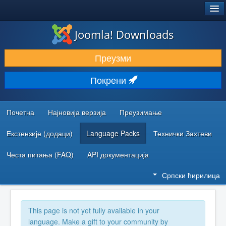
®
JOOMLA!
Joomla! Downloads
ПРЕУЗИМАЊЕ И ПРОШИРЕЊА (ЕКСТЕНЗИЈЕ)
Преузми
ОТКРИЈТЕ И НАУЧИТЕ
Покрени
ЗАЈЕДНИЦА И ПОДРШКА
РЕСУРСИ ЗА РАЗВОЈ
Почетна
Најновија верзија
Преузимање
Екстензије (додаци)
Language Packs
Технички Захтеви
Честа питања (FAQ)
API документација
Српски ћирилица
This page is not yet fully available in your
language. Make a gift to your community by