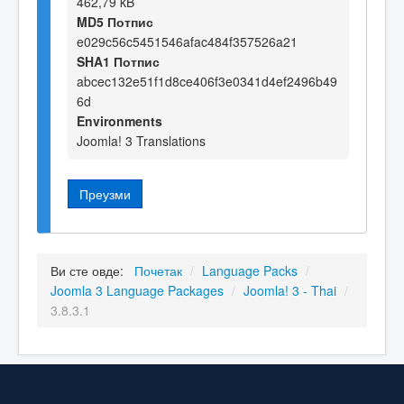
462,79 kB
MD5 Потпис
e029c56c5451546afac484f357526a21
SHA1 Потпис
abcec132e51f1d8ce406f3e0341d4ef2496b49
6d
Environments
Joomla! 3 Translations
Преузми
Ви сте овде:
Почетак
/
Language Packs
/
Joomla 3 Language Packages
/
Joomla! 3 - Thai
/
3.8.3.1