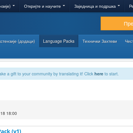
нзије)
Откријте и научите
Заједница и подршка
Р
Пр
кстензије (додаци)
Language Packs
Технички Захтеви
Чес
ake a gift to your community by translating it! Click
here
to start.
18 18:00
ack (v1)