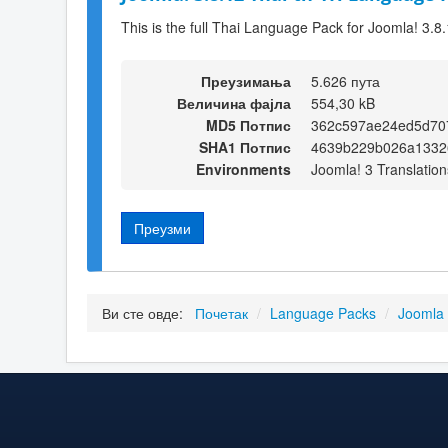
This is the full Thai Language Pack for Joomla! 3.8
Преузимања
5.626 пута
Величина фајла
554,30 kB
MD5 Потпис
362c597ae24ed5d70
SHA1 Потпис
4639b229b026a1332
Environments
Joomla! 3 Translation
Преузми
Ви сте овде:
Почетак
/
Language Packs
/
Joomla