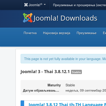
®
Joomla!
Преузимање и проширења (ексте
Joomla! Downloads
Почетна
Најновија верзија
Преузимање
Е
This page is not yet fully available in your language. M
Joomla! 3 - Thai 3.8.12.1
Stable
Maturity
Stable
Датум објављивања верзије
недеља, 09 септембар 20
Joomla! 3.8.12 Thai th-TH Language P