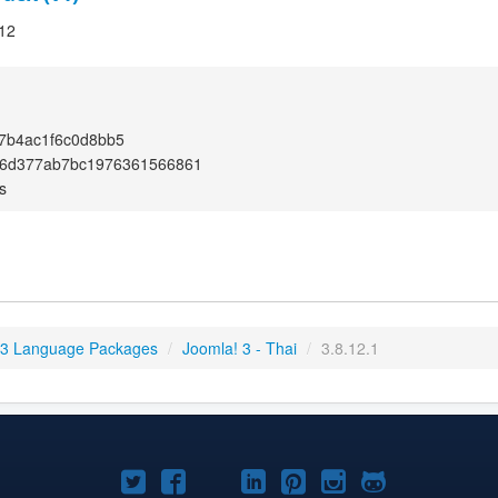
.12
7b4ac1f6c0d8bb5
6d377ab7bc1976361566861
s
 3 Language Packages
/
Joomla! 3 - Thai
/
3.8.12.1
Joomla!
Joomla!
Joomla!
Joomla!
Joomla!
Joomla!
Joomla!