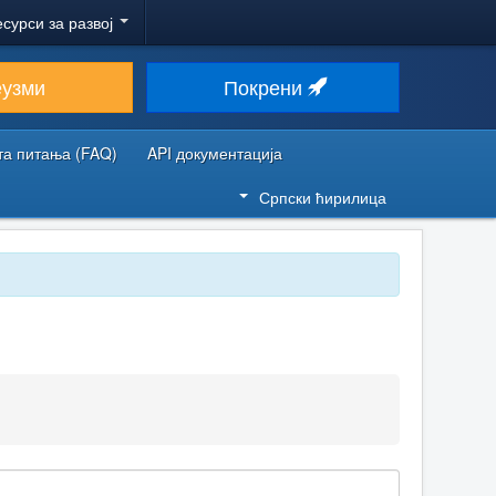
есурси за развој
еузми
Покрени
та питања (FAQ)
API документација
Српски ћирилица