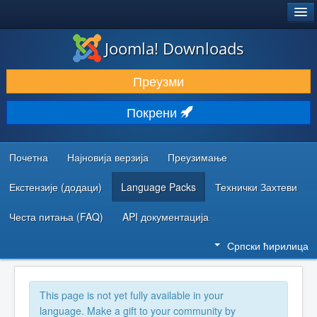
®
JOOMLA!
Joomla! Downloads
ПРЕУЗИМАЊЕ И ПРОШИРЕЊА (ЕКСТЕНЗИЈЕ)
Преузми
ОТКРИЈТЕ И НАУЧИТЕ
Покрени
ЗАЈЕДНИЦА И ПОДРШКА
РЕСУРСИ ЗА РАЗВОЈ
Почетна
Најновија верзија
Преузимање
Екстензије (додаци)
Language Packs
Технички Захтеви
Честа питања (FAQ)
API документација
Српски ћирилица
This page is not yet fully available in your
language. Make a gift to your community by