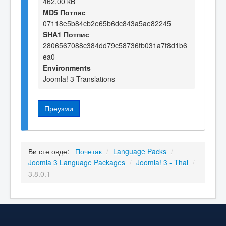
462,00 kB
MD5 Потпис
07118e5b84cb2e65b6dc843a5ae82245
SHA1 Потпис
2806567088c384dd79c58736fb031a7f8d1b6
ea0
Environments
Joomla! 3 Translations
Преузми
Ви сте овде:
Почетак
/
Language Packs
/
Joomla 3 Language Packages
/
Joomla! 3 - Thai
/
3.8.0.1