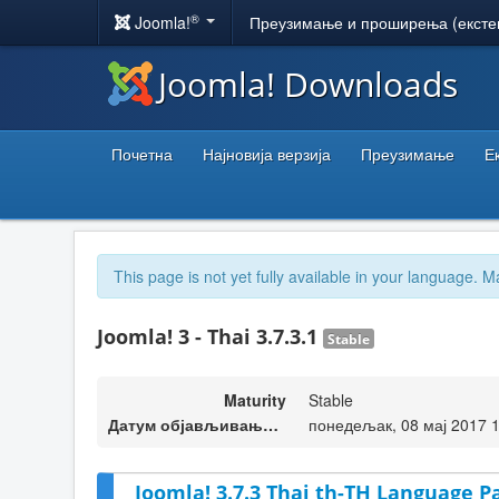
®
Joomla!
Преузимање и проширења (ексте
Joomla! Downloads
Почетна
Најновија верзија
Преузимање
Е
This page is not yet fully available in your language. M
Joomla! 3 - Thai 3.7.3.1
Stable
Maturity
Stable
Датум објављивања верзије
понедељак, 08 мај 2017 
Joomla! 3.7.3 Thai th-TH Language Pa