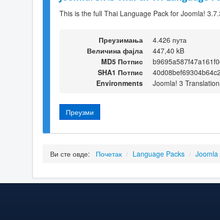
This is the full Thai Language Pack for Joomla! 3.7.
Преузимања
4.426 пута
Величина фајла
447,40 kB
MD5 Потпис
b9695a587f47a161f0
SHA1 Потпис
40d08bef69304b64c
Environments
Joomla! 3 Translation
Преузми
Ви сте овде:
Почетак
/
Language Packs
/
Joomla