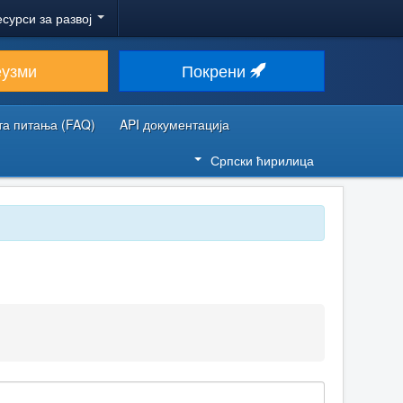
есурси за развој
еузми
Покрени
та питања (FAQ)
API документација
Српски ћирилица