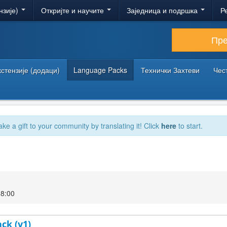
нзије)
Откријте и научите
Заједница и подршка
Р
Пр
кстензије (додаци)
Language Packs
Технички Захтеви
Чес
ake a gift to your community by translating it! Click
here
to start.
18:00
ck (v1)