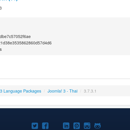
3
dbe7c57052f6ae
21d38e3535862860d57d4d6
s
 3 Language Packages
/
Joomla! 3 - Thai
/
3.7.3.1
Joomla!
Joomla!
Joomla!
Joomla!
Joomla!
Joomla!
Joomla!