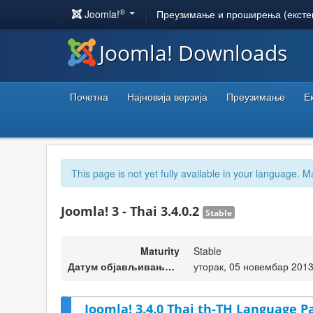
®
Joomla!
Преузимање и проширења (ексте
Joomla! Downloads
Почетна
Најновија верзија
Преузимање
Е
This page is not yet fully available in your language. M
Joomla! 3 - Thai 3.4.0.2
Stable
Maturity
Stable
Датум објављивања верзије
уторак, 05 новембар 2013
Joomla! 3.4.0 Thai th-TH Language Pa