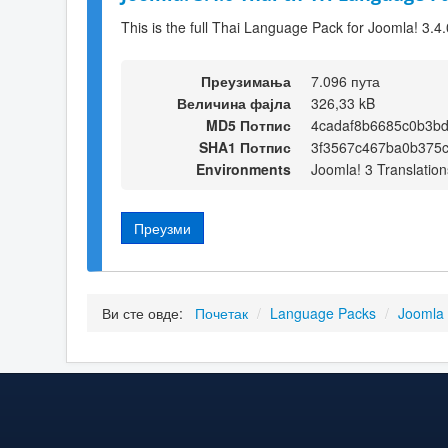
This is the full Thai Language Pack for Joomla! 3.4.
Преузимања
7.096 пута
Величина фајла
326,33 kB
MD5 Потпис
4cadaf8b6685c0b3b
SHA1 Потпис
3f3567c467ba0b375
Environments
Joomla! 3 Translation
Преузми
Ви сте овде:
Почетак
/
Language Packs
/
Joomla