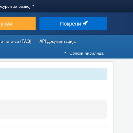
есурси за развој
еузми
Покрени
та питања (FAQ)
API документација
Српски ћирилица