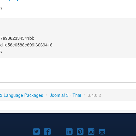
0
d7e9362334541bb
cd1e58e0588e899f6669418
s
 3 Language Packages
/
Joomla! 3 - Thai
/
3.4.0.2
Joomla!
Joomla!
Joomla!
Joomla!
Joomla!
Joomla!
Joomla!