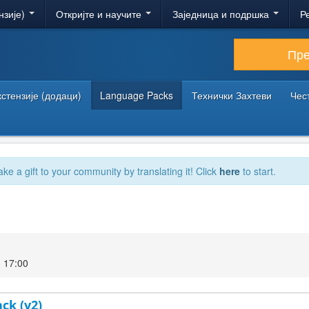
нзије)
Откријте и научите
Заједница и подршка
Р
Пр
кстензије (додаци)
Language Packs
Технички Захтеви
Чес
ake a gift to your community by translating it! Click
here
to start.
 17:00
ck (v2)