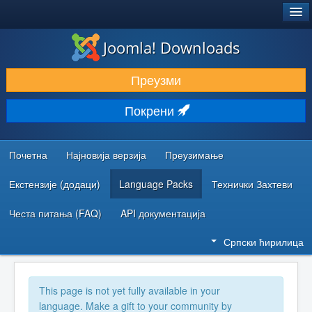
®
JOOMLA!
Joomla! Downloads
ПРЕУЗИМАЊЕ И ПРОШИРЕЊА (ЕКСТЕНЗИЈЕ)
Преузми
ОТКРИЈТЕ И НАУЧИТЕ
Покрени
ЗАЈЕДНИЦА И ПОДРШКА
РЕСУРСИ ЗА РАЗВОЈ
Почетна
Најновија верзија
Преузимање
Екстензије (додаци)
Language Packs
Технички Захтеви
Честа питања (FAQ)
API документација
Српски ћирилица
This page is not yet fully available in your
language. Make a gift to your community by