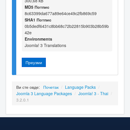
300,68 kB
MD5 Потпис
8c63399da677a89e64ce49c2fb869c59
SHA1 Потпис
0b5dedf6431c8bb68c72b22815b903b28b59b
42e
Environments
Joomla! 3 Translations
Преузми
Ви сте овде:
Почетак
/
Language Packs
/
Joomla 3 Language Packages
/
Joomla! 3 - Thai
/
3.2.0.1