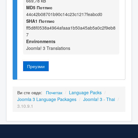
669,78 kB
MD5 Потпис
44c42b08701b90c14c23c1217feabcd0
SHA1 Потпис
ff5d8f0538a4964afaaa1b50a45ab5a0c2f9eb8
7
Environments
Joomla! 3 Translations
Преузми
Ви сте овде:
Почетак
/
Language Packs
/
Joomla 3 Language Packages
/
Joomla! 3 - Thai
/
3.10.9.1