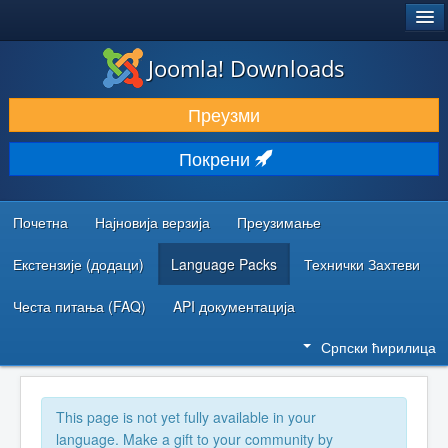
®
JOOMLA!
Joomla! Downloads
ПРЕУЗИМАЊЕ И ПРОШИРЕЊА (ЕКСТЕНЗИЈЕ)
Преузми
ОТКРИЈТЕ И НАУЧИТЕ
Покрени
ЗАЈЕДНИЦА И ПОДРШКА
РЕСУРСИ ЗА РАЗВОЈ
Почетна
Најновија верзија
Преузимање
Екстензије (додаци)
Language Packs
Технички Захтеви
Честа питања (FAQ)
API документација
Српски ћирилица
This page is not yet fully available in your
language. Make a gift to your community by