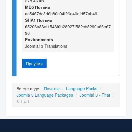
278,46 kB
MD5 Потпис
ac5467dc3d6b80c04f26e40dfd57ab49
SHA1 Потпис
65206a83ef1543f0b28927f582cb8290a66e67
96
Environments
Joomla! 3 Translations
Преузми
Ви сте овде:
Почетак
/
Language Packs
/
Joomla 3 Language Packages
/
Joomla! 3 - Thai
/
3.1.4.1