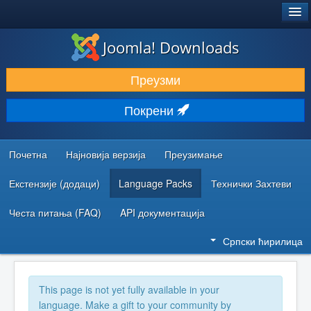
®
JOOMLA!
Joomla! Downloads
ПРЕУЗИМАЊЕ И ПРОШИРЕЊА (ЕКСТЕНЗИЈЕ)
Преузми
ОТКРИЈТЕ И НАУЧИТЕ
Покрени
ЗАЈЕДНИЦА И ПОДРШКА
РЕСУРСИ ЗА РАЗВОЈ
Почетна
Најновија верзија
Преузимање
Екстензије (додаци)
Language Packs
Технички Захтеви
Честа питања (FAQ)
API документација
Српски ћирилица
This page is not yet fully available in your
language. Make a gift to your community by