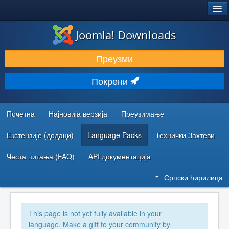
®
JOOMLA!
Joomla! Downloads
ПРЕУЗИМАЊЕ И ПРОШИРЕЊА (ЕКСТЕНЗИЈЕ)
Преузми
ОТКРИЈТЕ И НАУЧИТЕ
Покрени
ЗАЈЕДНИЦА И ПОДРШКА
РЕСУРСИ ЗА РАЗВОЈ
Почетна
Најновија верзија
Преузимање
Екстензије (додаци)
Language Packs
Технички Захтеви
Честа питања (FAQ)
API документација
Српски ћирилица
This page is not yet fully available in your
language. Make a gift to your community by