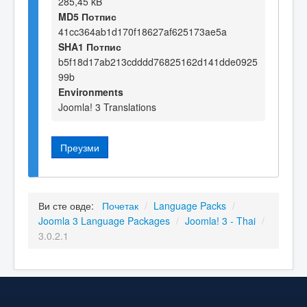
285,45 kB
MD5 Потпис
41cc364ab1d170f18627af625173ae5a
SHA1 Потпис
b5f18d17ab213cdddd76825162d141dde0925
99b
Environments
Joomla! 3 Translations
Преузми
Ви сте овде:
Почетак
/
Language Packs
/
Joomla 3 Language Packages
/
Joomla! 3 - Thai
/
3.0.2.1