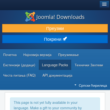
®
JOOMLA!
Joomla! Downloads
ПРЕУЗИМАЊЕ И ПРОШИРЕЊА (ЕКСТЕНЗИЈЕ)
Преузми
ОТКРИЈТЕ И НАУЧИТЕ
Покрени
ЗАЈЕДНИЦА И ПОДРШКА
РЕСУРСИ ЗА РАЗВОЈ
Почетна
Најновија верзија
Преузимање
Екстензије (додаци)
Language Packs
Технички Захтеви
Честа питања (FAQ)
API документација
Српски ћирилица
This page is not yet fully available in your
language. Make a gift to your community by