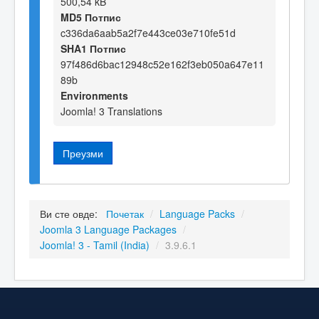
500,54 kB
MD5 Потпис
c336da6aab5a2f7e443ce03e710fe51d
SHA1 Потпис
97f486d6bac12948c52e162f3eb050a647e11
89b
Environments
Joomla! 3 Translations
Преузми
Ви сте овде:
Почетак
/
Language Packs
/
Joomla 3 Language Packages
/
Joomla! 3 - Tamil (India)
/
3.9.6.1