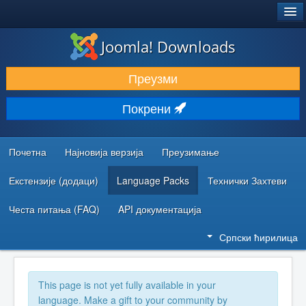
®
JOOMLA!
Joomla! Downloads
ПРЕУЗИМАЊЕ И ПРОШИРЕЊА (ЕКСТЕНЗИЈЕ)
Преузми
ОТКРИЈТЕ И НАУЧИТЕ
Покрени
ЗАЈЕДНИЦА И ПОДРШКА
РЕСУРСИ ЗА РАЗВОЈ
Почетна
Најновија верзија
Преузимање
Екстензије (додаци)
Language Packs
Технички Захтеви
Честа питања (FAQ)
API документација
Српски ћирилица
This page is not yet fully available in your
language. Make a gift to your community by