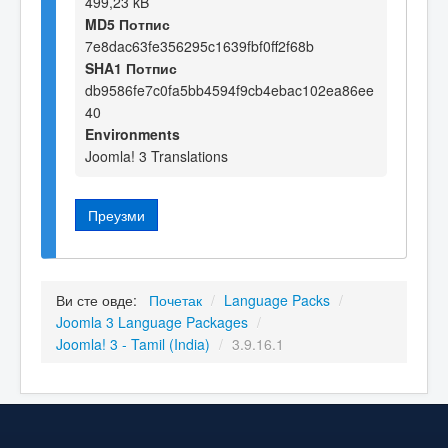
499,23 kB
MD5 Потпис
7e8dac63fe356295c1639fbf0ff2f68b
SHA1 Потпис
db9586fe7c0fa5bb4594f9cb4ebac102ea86ee
40
Environments
Joomla! 3 Translations
Преузми
Ви сте овде:
Почетак
/
Language Packs
/
Joomla 3 Language Packages
/
Joomla! 3 - Tamil (India)
/
3.9.16.1