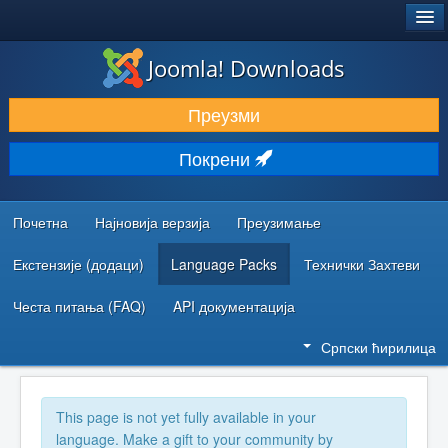
®
JOOMLA!
Joomla! Downloads
ПРЕУЗИМАЊЕ И ПРОШИРЕЊА (ЕКСТЕНЗИЈЕ)
Преузми
ОТКРИЈТЕ И НАУЧИТЕ
Покрени
ЗАЈЕДНИЦА И ПОДРШКА
РЕСУРСИ ЗА РАЗВОЈ
Почетна
Најновија верзија
Преузимање
Екстензије (додаци)
Language Packs
Технички Захтеви
Честа питања (FAQ)
API документација
Српски ћирилица
This page is not yet fully available in your
language. Make a gift to your community by