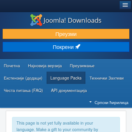
®
JOOMLA!
Joomla! Downloads
ПРЕУЗИМАЊЕ И ПРОШИРЕЊА (ЕКСТЕНЗИЈЕ)
Преузми
ОТКРИЈТЕ И НАУЧИТЕ
Покрени
ЗАЈЕДНИЦА И ПОДРШКА
РЕСУРСИ ЗА РАЗВОЈ
Почетна
Најновија верзија
Преузимање
Екстензије (додаци)
Language Packs
Технички Захтеви
Честа питања (FAQ)
API документација
Српски ћирилица
This page is not yet fully available in your
language. Make a gift to your community by