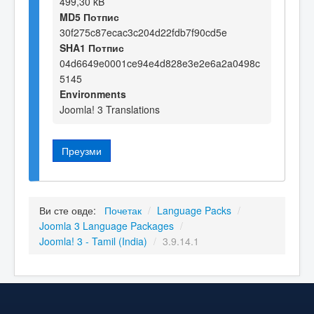
499,30 kB
MD5 Потпис
30f275c87ecac3c204d22fdb7f90cd5e
SHA1 Потпис
04d6649e0001ce94e4d828e3e2e6a2a0498c
5145
Environments
Joomla! 3 Translations
Преузми
Ви сте овде:
Почетак
/
Language Packs
/
Joomla 3 Language Packages
/
Joomla! 3 - Tamil (India)
/
3.9.14.1