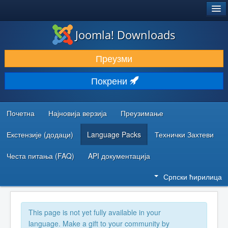
®
JOOMLA!
Joomla! Downloads
ПРЕУЗИМАЊЕ И ПРОШИРЕЊА (ЕКСТЕНЗИЈЕ)
Преузми
ОТКРИЈТЕ И НАУЧИТЕ
Покрени
ЗАЈЕДНИЦА И ПОДРШКА
РЕСУРСИ ЗА РАЗВОЈ
Почетна
Најновија верзија
Преузимање
Екстензије (додаци)
Language Packs
Технички Захтеви
Честа питања (FAQ)
API документација
Српски ћирилица
This page is not yet fully available in your
language. Make a gift to your community by