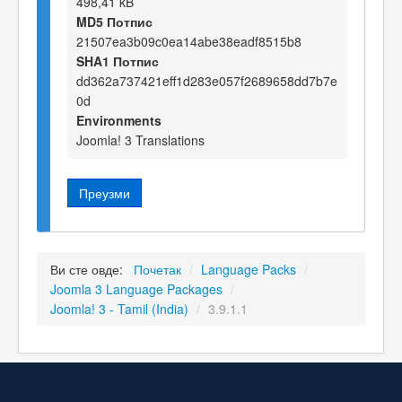
498,41 kB
MD5 Потпис
21507ea3b09c0ea14abe38eadf8515b8
SHA1 Потпис
dd362a737421eff1d283e057f2689658dd7b7e
0d
Environments
Joomla! 3 Translations
Преузми
Ви сте овде:
Почетак
/
Language Packs
/
Joomla 3 Language Packages
/
Joomla! 3 - Tamil (India)
/
3.9.1.1