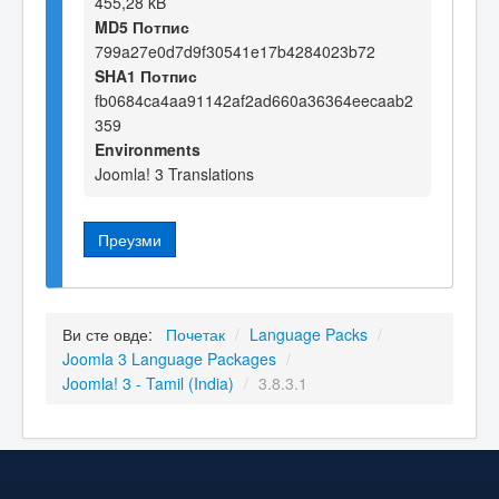
455,28 kB
MD5 Потпис
799a27e0d7d9f30541e17b4284023b72
SHA1 Потпис
fb0684ca4aa91142af2ad660a36364eecaab2
359
Environments
Joomla! 3 Translations
Преузми
Ви сте овде:
Почетак
/
Language Packs
/
Joomla 3 Language Packages
/
Joomla! 3 - Tamil (India)
/
3.8.3.1