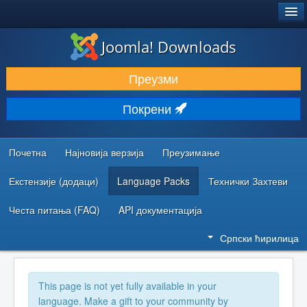
®
JOOMLA!
Joomla! Downloads
ПРЕУЗИМАЊЕ И ПРОШИРЕЊА (ЕКСТЕНЗИЈЕ)
Преузми
ОТКРИЈТЕ И НАУЧИТЕ
Покрени
ЗАЈЕДНИЦА И ПОДРШКА
РЕСУРСИ ЗА РАЗВОЈ
Почетна
Најновија верзија
Преузимање
Екстензије (додаци)
Language Packs
Технички Захтеви
Честа питања (FAQ)
API документација
Српски ћирилица
This page is not yet fully available in your
language. Make a gift to your community by