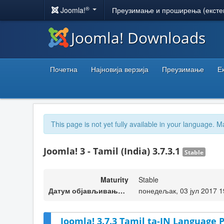
®
Joomla!
Преузимање и проширења (ексте
Joomla! Downloads
Почетна
Најновија верзија
Преузимање
Е
This page is not yet fully available in your language. M
Joomla! 3 - Tamil (India) 3.7.3.1
Stable
Maturity
Stable
Датум објављивања верзије
понедељак, 03 јул 2017 1
Joomla! 3.7.3 Tamil ta-IN Language P