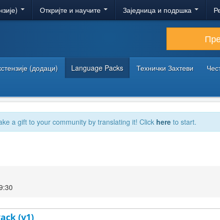
нзије)
Откријте и научите
Заједница и подршка
Р
Пр
кстензије (додаци)
Language Packs
Технички Захтеви
Чес
ake a gift to your community by translating it! Click
here
to start.
9:30
ack (v1)