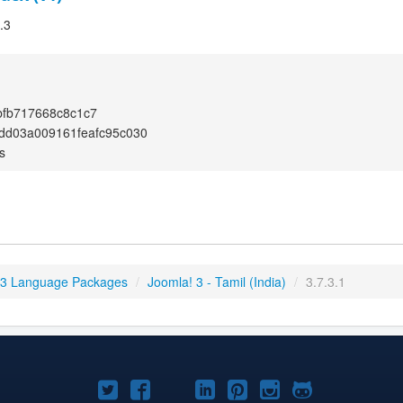
.3
bfb717668c8c1c7
dd03a009161feafc95c030
s
 3 Language Packages
/
Joomla! 3 - Tamil (India)
/
3.7.3.1
Joomla!
Joomla!
Joomla!
Joomla!
Joomla!
Joomla!
Joomla!