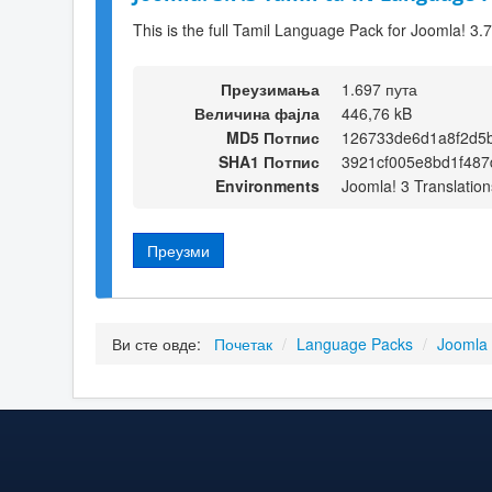
This is the full Tamil Language Pack for Joomla! 3.7
Преузимања
1.697 пута
Величина фајла
446,76 kB
MD5 Потпис
126733de6d1a8f2d5
SHA1 Потпис
3921cf005e8bd1f487
Environments
Joomla! 3 Translation
Преузми
Ви сте овде:
Почетак
/
Language Packs
/
Joomla