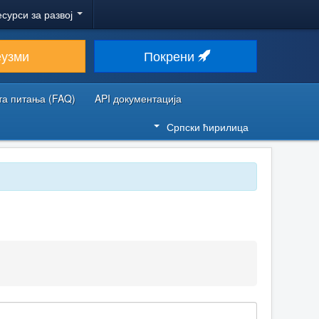
есурси за развој
еузми
Покрени
та питања (FAQ)
API документација
Српски ћирилица