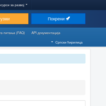
есурси за развој
еузми
Покрени
та питања (FAQ)
API документација
Српски ћирилица