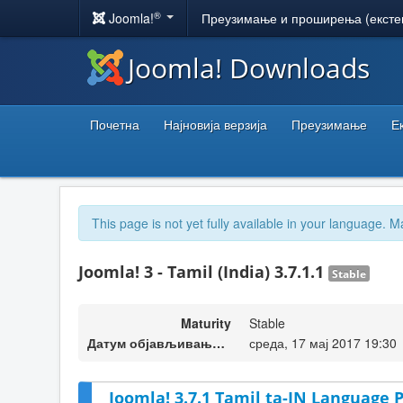
®
Joomla!
Преузимање и проширења (ексте
Joomla! Downloads
Почетна
Најновија верзија
Преузимање
Е
This page is not yet fully available in your language. M
Joomla! 3 - Tamil (India) 3.7.1.1
Stable
Maturity
Stable
Датум објављивања верзије
среда, 17 мај 2017 19:30
Joomla! 3.7.1 Tamil ta-IN Language P