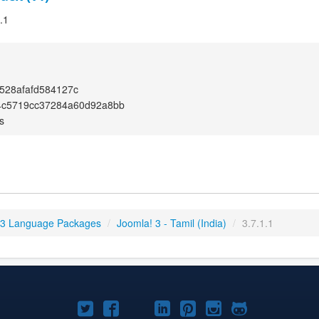
.1
528afafd584127c
4c5719cc37284a60d92a8bb
s
 3 Language Packages
/
Joomla! 3 - Tamil (India)
/
3.7.1.1
Joomla!
Joomla!
Joomla!
Joomla!
Joomla!
Joomla!
Joomla!