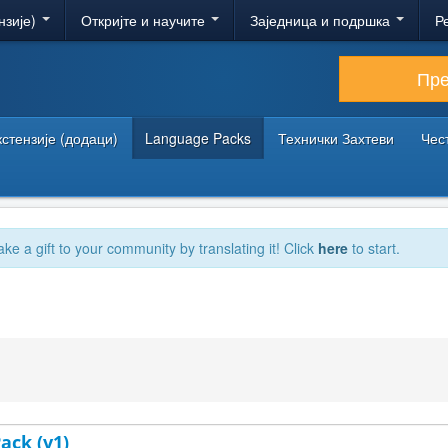
нзије)
Откријте и научите
Заједница и подршка
Р
Пр
кстензије (додаци)
Language Packs
Технички Захтеви
Чес
ake a gift to your community by translating it! Click
here
to start.
ack (v1)