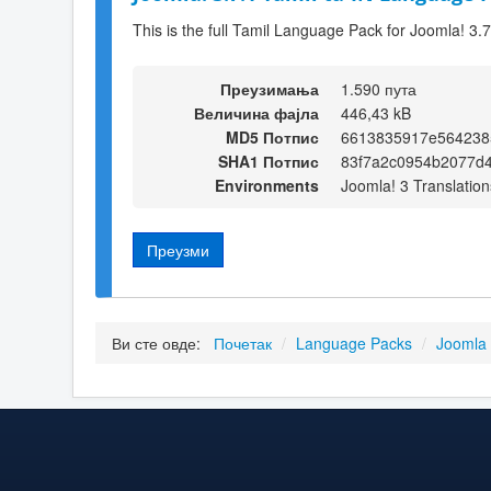
This is the full Tamil Language Pack for Joomla! 3.7
Преузимања
1.590 пута
Величина фајла
446,43 kB
MD5 Потпис
6613835917e564238
SHA1 Потпис
83f7a2c0954b2077d
Environments
Joomla! 3 Translation
Преузми
Ви сте овде:
Почетак
/
Language Packs
/
Joomla