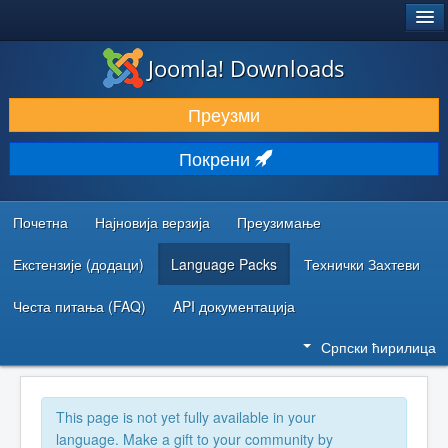
®
JOOMLA!
Joomla! Downloads
ПРЕУЗИМАЊЕ И ПРОШИРЕЊА (ЕКСТЕНЗИЈЕ)
Преузми
ОТКРИЈТЕ И НАУЧИТЕ
Покрени
ЗАЈЕДНИЦА И ПОДРШКА
РЕСУРСИ ЗА РАЗВОЈ
Почетна
Најновија верзија
Преузимање
Екстензије (додаци)
Language Packs
Технички Захтеви
Честа питања (FAQ)
API документација
Српски ћирилица
This page is not yet fully available in your
language. Make a gift to your community by