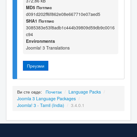
372,86 kB
MD5 Потпис
d091d202ff6f862e08e667710e07aed5
SHA1 Потпис
3085383e53f8adb1c444b39809d59db9c0016
c94
Environments
Joomla! 3 Translations
Преузми
Ви сте овде:
Почетак
/
Language Packs
/
Joomla 3 Language Packages
/
Joomla! 3 - Tamil (India)
/
3.4.0.1