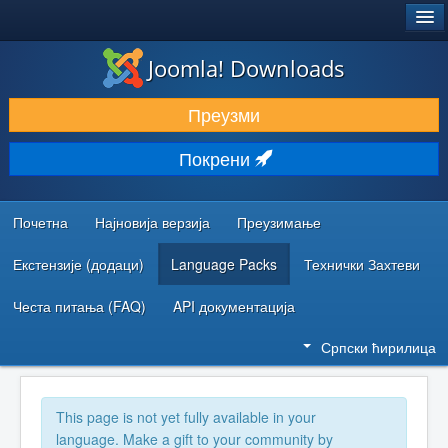
®
JOOMLA!
Joomla! Downloads
ПРЕУЗИМАЊЕ И ПРОШИРЕЊА (ЕКСТЕНЗИЈЕ)
Преузми
ОТКРИЈТЕ И НАУЧИТЕ
Покрени
ЗАЈЕДНИЦА И ПОДРШКА
РЕСУРСИ ЗА РАЗВОЈ
Почетна
Најновија верзија
Преузимање
Екстензије (додаци)
Language Packs
Технички Захтеви
Честа питања (FAQ)
API документација
Српски ћирилица
This page is not yet fully available in your
language. Make a gift to your community by