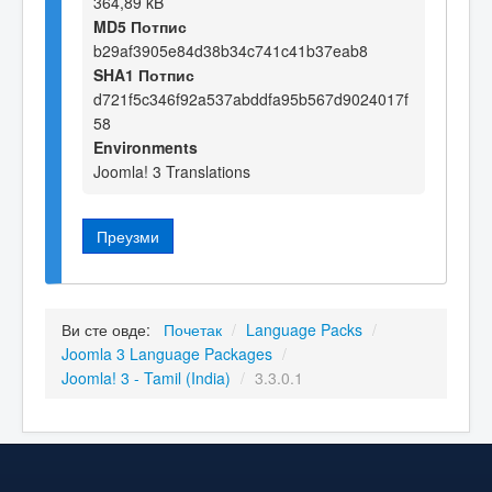
364,89 kB
MD5 Потпис
b29af3905e84d38b34c741c41b37eab8
SHA1 Потпис
d721f5c346f92a537abddfa95b567d9024017f
58
Environments
Joomla! 3 Translations
Преузми
Ви сте овде:
Почетак
/
Language Packs
/
Joomla 3 Language Packages
/
Joomla! 3 - Tamil (India)
/
3.3.0.1