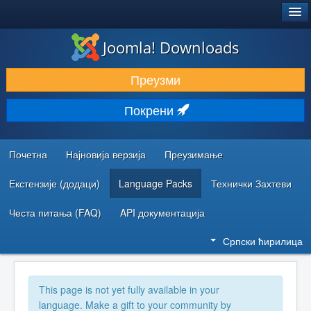
®
JOOMLA!
Joomla! Downloads
ПРЕУЗИМАЊЕ И ПРОШИРЕЊА (ЕКСТЕНЗИЈЕ)
Преузми
ОТКРИЈТЕ И НАУЧИТЕ
Покрени
ЗАЈЕДНИЦА И ПОДРШКА
РЕСУРСИ ЗА РАЗВОЈ
Почетна
Најновија верзија
Преузимање
Екстензије (додаци)
Language Packs
Технички Захтеви
Честа питања (FAQ)
API документација
Српски ћирилица
This page is not yet fully available in your
language. Make a gift to your community by