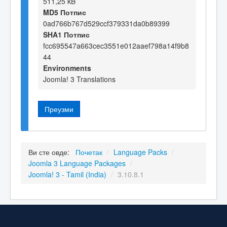
511,25 kB
MD5 Потпис
0ad766b767d529ccf379331da0b89399
SHA1 Потпис
fcc695547a663cec3551e012aaef798a14f9b8
44
Environments
Joomla! 3 Translations
Преузми
Ви сте овде:
Почетак
/
Language Packs
/
Joomla 3 Language Packages
/
Joomla! 3 - Tamil (India)
/
3.10.8.1