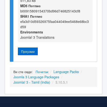
511,83 kB
MD5 Потпис
b00915809154370bd96d746825143cf8
SHA1 Потпис
efa3d10d59326975faa044049ee5468e68bc3
d59
Environments
Joomla! 3 Translations
Преузми
Ви сте овде:
Почетак
/
Language Packs
/
Joomla 3 Language Packages
/
Joomla! 3 - Tamil (India)
/
3.10.5.1