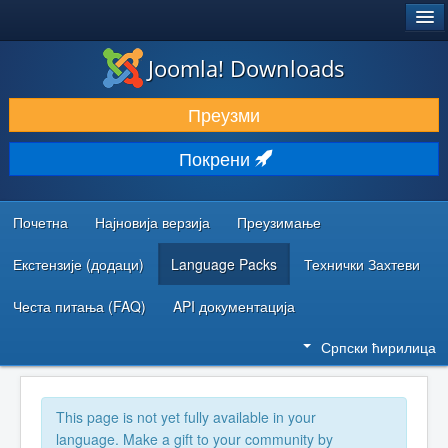
®
JOOMLA!
Joomla! Downloads
ПРЕУЗИМАЊЕ И ПРОШИРЕЊА (ЕКСТЕНЗИЈЕ)
Преузми
ОТКРИЈТЕ И НАУЧИТЕ
Покрени
ЗАЈЕДНИЦА И ПОДРШКА
РЕСУРСИ ЗА РАЗВОЈ
Почетна
Најновија верзија
Преузимање
Екстензије (додаци)
Language Packs
Технички Захтеви
Честа питања (FAQ)
API документација
Српски ћирилица
This page is not yet fully available in your
language. Make a gift to your community by