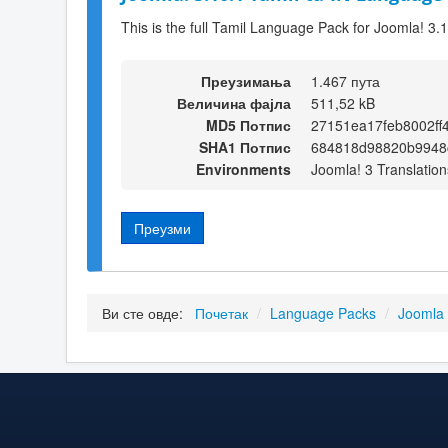
This is the full Tamil Language Pack for Joomla! 3.
Преузимања
1.467 пута
Величина фајла
511,52 kB
MD5 Потпис
27151ea17feb8002ff
SHA1 Потпис
684818d98820b9948
Environments
Joomla! 3 Translation
Преузми
Ви сте овде:
Почетак
/
Language Packs
/
Joomla