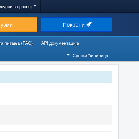
есурси за развој
еузми
Покрени
та питања (FAQ)
API документација
Српски ћирилица