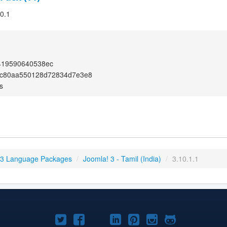
10.1
419590640538ec
c80aa550128d72834d7e3e8
s
 3 Language Packages
/
Joomla! 3 - Tamil (India)
/
3.10.1.1
Joomla!
Joomla!
Joomla!
Joomla!
Joomla!
Joomla!
Joomla!