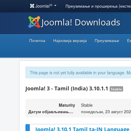
®
Joomla!
Преузимање и проширења (ексте
Joomla! Downloads
Почетна
Најновија верзија
Преузимање
Е
This page is not yet fully available in your language. M
Joomla! 3 - Tamil (India) 3.10.1.1
Stable
Maturity
Stable
Датум објављивања верзије
понедељак, 23 август 202
Joomla! 3.10.1 Tamil ta-IN Language 