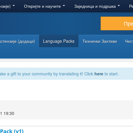
нзије)
Откријте и научите
Заједница и подршка
Р
Пр
кстензије (додаци)
Language Packs
Технички Захтеви
Чес
ake a gift to your community by translating it! Click
here
to start.
1 19:30
Pack (v1)