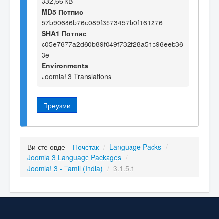
332,66 kB
MD5 Потпис
57b90686b76e089f3573457b0f161276
SHA1 Потпис
c05e7677a2d60b89f049f732f28a51c96eeb36
3e
Environments
Joomla! 3 Translations
Преузми
Ви сте овде:
Почетак
/
Language Packs
/
Joomla 3 Language Packages
/
Joomla! 3 - Tamil (India)
/
3.1.5.1