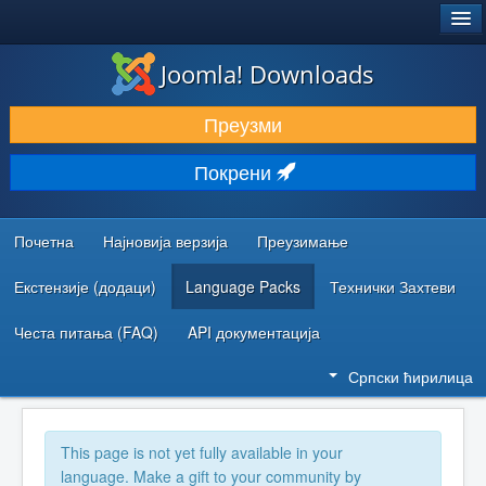
®
JOOMLA!
Joomla! Downloads
ПРЕУЗИМАЊЕ И ПРОШИРЕЊА (ЕКСТЕНЗИЈЕ)
Преузми
ОТКРИЈТЕ И НАУЧИТЕ
Покрени
ЗАЈЕДНИЦА И ПОДРШКА
РЕСУРСИ ЗА РАЗВОЈ
Почетна
Најновија верзија
Преузимање
Екстензије (додаци)
Language Packs
Технички Захтеви
Честа питања (FAQ)
API документација
Српски ћирилица
This page is not yet fully available in your
language. Make a gift to your community by