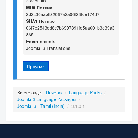
332,80 kB
MD5 Потпис
2d2c30aabff22087a2a96f28fde174d7
SHA1 Потпис
06f7e2543dd8c7b6997391fd5aa601b3e39a3
865
Environments
Joomla! 3 Translations
Преузми
Ви сте овде:
Почетак
/
Language Packs
/
Joomla 3 Language Packages
/
Joomla! 3 - Tamil (India)
/
3.1.0.1