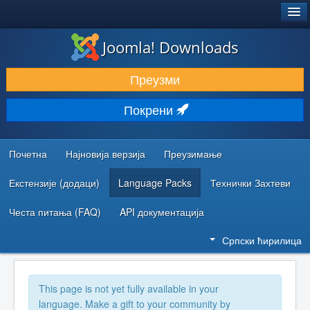
®
JOOMLA!
Joomla! Downloads
ПРЕУЗИМАЊЕ И ПРОШИРЕЊА (ЕКСТЕНЗИЈЕ)
Преузми
ОТКРИЈТЕ И НАУЧИТЕ
Покрени
ЗАЈЕДНИЦА И ПОДРШКА
РЕСУРСИ ЗА РАЗВОЈ
Почетна
Најновија верзија
Преузимање
Екстензије (додаци)
Language Packs
Технички Захтеви
Честа питања (FAQ)
API документација
Српски ћирилица
This page is not yet fully available in your
language. Make a gift to your community by