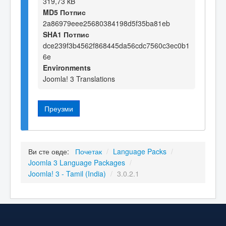
319,73 kB
MD5 Потпис
2a86979eee25680384198d5f35ba81eb
SHA1 Потпис
dce239f3b4562f868445da56cdc7560c3ec0b1
6e
Environments
Joomla! 3 Translations
Преузми
Ви сте овде:
Почетак
/
Language Packs
/
Joomla 3 Language Packages
/
Joomla! 3 - Tamil (India)
/
3.0.2.1