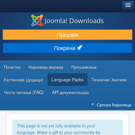
®
JOOMLA!
Joomla! Downloads
ПРЕУЗИМАЊЕ И ПРОШИРЕЊА (ЕКСТЕНЗИЈЕ)
Преузми
ОТКРИЈТЕ И НАУЧИТЕ
Покрени
ЗАЈЕДНИЦА И ПОДРШКА
РЕСУРСИ ЗА РАЗВОЈ
Почетна
Најновија верзија
Преузимање
Екстензије (додаци)
Language Packs
Технички Захтеви
Честа питања (FAQ)
API документација
Српски ћирилица
This page is not yet fully available in your
language. Make a gift to your community by