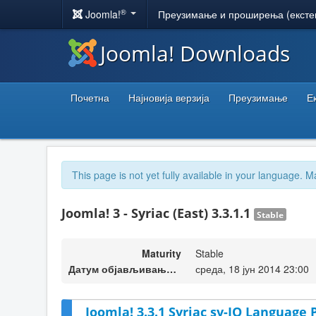
®
Joomla!
Преузимање и проширења (ексте
Joomla! Downloads
Почетна
Најновија верзија
Преузимање
Е
This page is not yet fully available in your language. M
Joomla! 3 - Syriac (East) 3.3.1.1
Stable
Maturity
Stable
Датум објављивања верзије
среда, 18 јун 2014 23:00
Joomla! 3.3.1 Syriac sy-IQ Language 