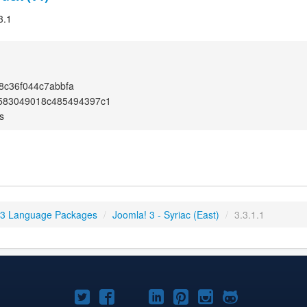
3.1
8c36f044c7abbfa
6583049018c485494397c1
s
 3 Language Packages
/
Joomla! 3 - Syriac (East)
/
3.3.1.1
Joomla!
Joomla!
Joomla!
Joomla!
Joomla!
Joomla!
Joomla!