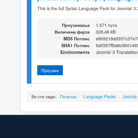
This is the full Syriac Language Pack for Joomla! 3.
Преузимања
1.671 пута
Величина фајла
328,46 kB
MD5 Потпис
e909218dd357c37e7
SHA1 Потпис
fc6f357ff0a8c5b014
Environments
Joomla! 3 Translation
Преузми
Ви сте овде:
Почетак
/
Language Packs
/
Joomla