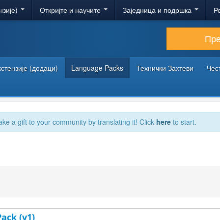
нзије)
Откријте и научите
Заједница и подршка
Р
Пр
кстензије (додаци)
Language Packs
Технички Захтеви
Чес
ake a gift to your community by translating it! Click
here
to start.
Pack (v1)