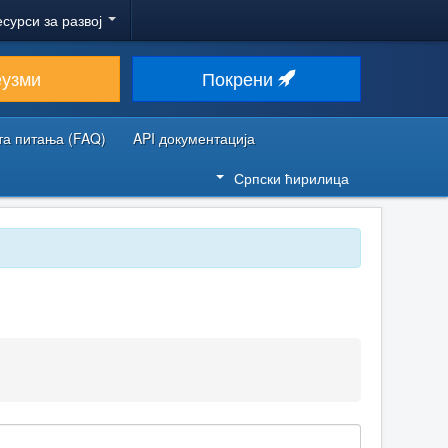
есурси за развој
еузми
Покрени
та питања (FAQ)
API документација
Српски ћирилица