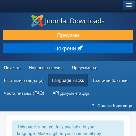
®
JOOMLA!
Joomla! Downloads
ПРЕУЗИМАЊЕ И ПРОШИРЕЊА (ЕКСТЕНЗИЈЕ)
Преузми
ОТКРИЈТЕ И НАУЧИТЕ
Покрени
ЗАЈЕДНИЦА И ПОДРШКА
РЕСУРСИ ЗА РАЗВОЈ
Почетна
Најновија верзија
Преузимање
Екстензије (додаци)
Language Packs
Технички Захтеви
Честа питања (FAQ)
API документација
Српски ћирилица
This page is not yet fully available in your
language. Make a gift to your community by