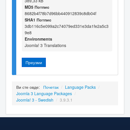
389,33 kB
MD5 Потпис
8682b4f78b7d96bb440912839c8db04f
SHA1 Потпис
3db116c5e099a2c74079ed331e3da1fe2a5c3
9e8
Environments
Joomla! 3 Translations
Преузми
Ви сте овде:
Почетак
/
Language Packs
/
Joomla 3 Language Packages
/
Joomla! 3 - Swedish
/
3.9.3.1