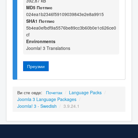
392,87 kB
MD5 Потпис
024ea1b2346f59109039843e2e8a9915
SHA1 Потпис
5b4ea0efbdf9a5576be89cc3b60b0e1c626ce0
cf
Environments
Joomla! 3 Translations
Преузми
Ви сте овде:
Почетак
/
Language Packs
/
Joomla 3 Language Packages
/
Joomla! 3 - Swedish
/
3.9.24.1