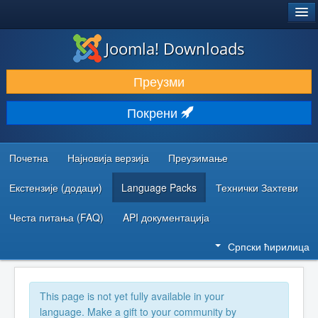
®
JOOMLA!
Joomla! Downloads
ПРЕУЗИМАЊЕ И ПРОШИРЕЊА (ЕКСТЕНЗИЈЕ)
Преузми
ОТКРИЈТЕ И НАУЧИТЕ
Покрени
ЗАЈЕДНИЦА И ПОДРШКА
РЕСУРСИ ЗА РАЗВОЈ
Почетна
Најновија верзија
Преузимање
Екстензије (додаци)
Language Packs
Технички Захтеви
Честа питања (FAQ)
API документација
Српски ћирилица
This page is not yet fully available in your
language. Make a gift to your community by